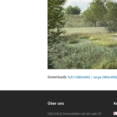
Downloads
:
full (1680x840)
|
large (980x490)
Über uns
K
OECHSLE Immobilien ist ein seit 37