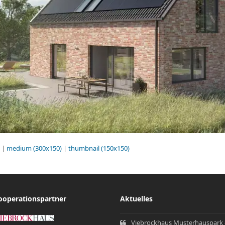
|
medium (300x150)
|
thumbnail (150x150)
ooperationspartner
Aktuelles
Viebrockhaus Musterhauspark 