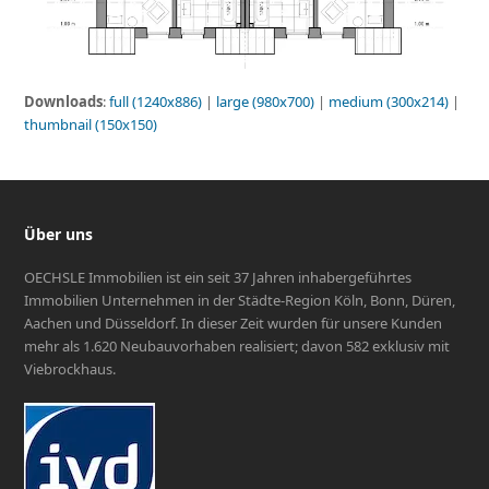
Downloads
:
full (1240x886)
|
large (980x700)
|
medium (300x214)
|
thumbnail (150x150)
Über uns
OECHSLE Immobilien ist ein seit 37 Jahren inhabergeführtes
Immobilien Unternehmen in der Städte-Region Köln, Bonn, Düren,
Aachen und Düsseldorf. In dieser Zeit wurden für unsere Kunden
mehr als 1.620 Neubauvorhaben realisiert; davon 582 exklusiv mit
Viebrockhaus.