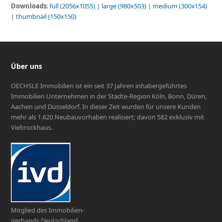
Downloads
:
full (2056x1055)
|
large (980x503)
|
medium (300x154)
|
thumbnail (150x150)
Über uns
OECHSLE Immobilien ist ein seit 37 Jahren inhabergeführtes
Immobilien Unternehmen in der Städte-Region Köln, Bonn, Düren,
Aachen und Düsseldorf. In dieser Zeit wurden für unsere Kunden
mehr als 1.620 Neubauvorhaben realisiert; davon 582 exklusiv mit
Viebrockhaus.
Mitglied des Immobilien-
Verbands Deutschland