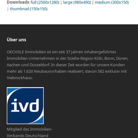
Downloads
:
full (2560x1280)
|
large (980x490)
|
medium (300x150)
|
thumbnail (150x150)
Über uns
OECHSLE Immobilien ist ein seit 37 Jahren inhabergeführtes
Immobilien Unternehmen in der Städte-Region Köln, Bonn, Düren,
Aachen und Düsseldorf. In dieser Zeit wurden für unsere Kunden
mehr als 1.620 Neubauvorhaben realisiert; davon 582 exklusiv mit
Viebrockhaus.
Mitglied des Immobilien-
Verbands Deutschland