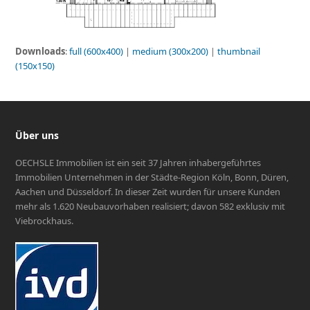
Downloads
:
full (600x400)
|
medium (300x200)
|
thumbnail
(150x150)
Über uns
OECHSLE Immobilien ist ein seit 37 Jahren inhabergeführtes
Immobilien Unternehmen in der Städte-Region Köln, Bonn, Düren,
Aachen und Düsseldorf. In dieser Zeit wurden für unsere Kunden
mehr als 1.620 Neubauvorhaben realisiert; davon 582 exklusiv mit
Viebrockhaus.