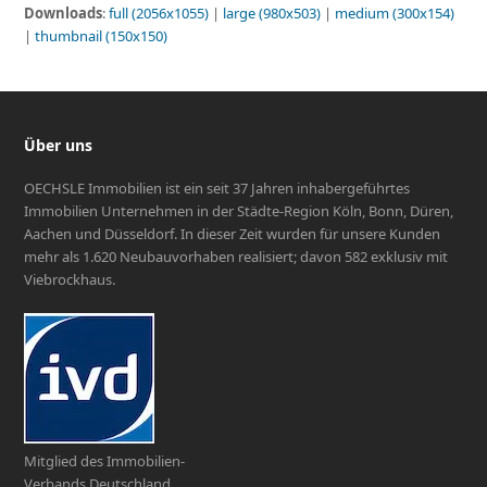
Downloads
:
full (2056x1055)
|
large (980x503)
|
medium (300x154)
|
thumbnail (150x150)
Über uns
OECHSLE Immobilien ist ein seit 37 Jahren inhabergeführtes
Immobilien Unternehmen in der Städte-Region Köln, Bonn, Düren,
Aachen und Düsseldorf. In dieser Zeit wurden für unsere Kunden
mehr als 1.620 Neubauvorhaben realisiert; davon 582 exklusiv mit
Viebrockhaus.
Mitglied des Immobilien-
Verbands Deutschland