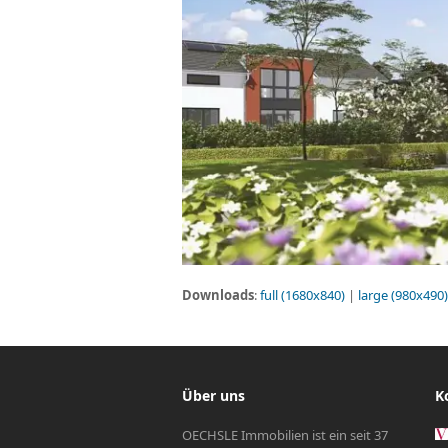
Downloads
:
full (1680x840)
|
large (980x490)
Über uns
K
OECHSLE Immobilien ist ein seit 37