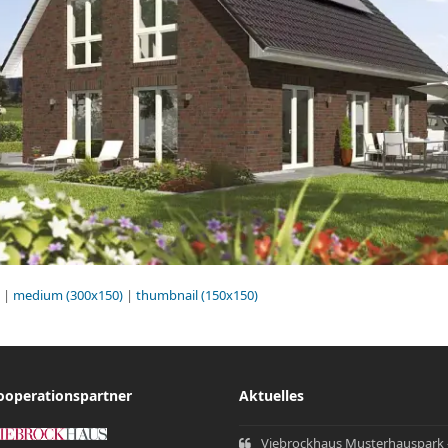
|
medium (300x150)
|
thumbnail (150x150)
ooperationspartner
Aktuelles
Viebrockhaus Musterhauspark 