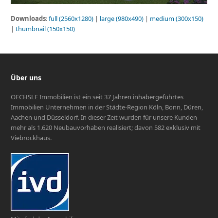
Downloads
:
full (2560x1280)
|
large (980x490)
|
medium (300x150)
|
thumbnail (150x150)
Über uns
OECHSLE Immobilien ist ein seit 37 Jahren inhabergeführtes
Immobilien Unternehmen in der Städte-Region Köln, Bonn, Düren,
Aachen und Düsseldorf. In dieser Zeit wurden für unsere Kunden
mehr als 1.620 Neubauvorhaben realisiert; davon 582 exklusiv mit
Viebrockhaus.