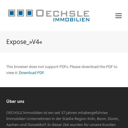
Expose_»V4«
This browser does not support PDFs. Please download the PDF to
view it:
Download PDF
.
Über uns
OECHSLE Immobilien ist ein seit 37 Jahren inhabergeführtes
Immobilien Unternehmen in der Städte-Region Köln, Bonn, Düren,
Aachen und Düsseldorf. In dieser Zeit wurden für unsere Kunden