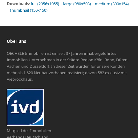
Downloads
:
full (2056x1055)
|
large (980x503)
|
medium (300x154)
|
thumbnail (150x150)
Über uns
OECHSLE Immobilien ist ein seit 37 Jahren inhabergeführtes
Immobilien Unternehmen in der Städte-Region Köln, Bonn, Düren,
Aachen und Düsseldorf. In dieser Zeit wurden für unsere Kunden
mehr als 1.620 Neubauvorhaben realisiert; davon 582 exklusiv mit
Viebrockhaus.
Mitglied des Immobilien-
Verbands Deutschland