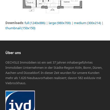
Downloads
:
full (1240x886)
|
large (980x700)
|
medium (300x214)
|
thumbnail (150x150)
Über uns
OECHSLE Immobilien ist ein seit 37 Jahren inhabergeführtes
Immobilien Unternehmen in der Städte-Region Köln, Bonn, Düren,
Aachen und Düsseldorf. In dieser Zeit wurden für unsere Kunden
mehr als 1.620 Neubauvorhaben realisiert; davon 582 exklusiv mit
Viebrockhaus.