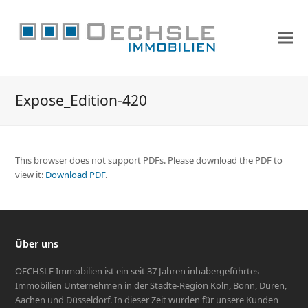
Expose_Edition-420
This browser does not support PDFs. Please download the PDF to
view it:
Download PDF
.
Über uns
OECHSLE Immobilien ist ein seit 37 Jahren inhabergeführtes
Immobilien Unternehmen in der Städte-Region Köln, Bonn, Düren,
Aachen und Düsseldorf. In dieser Zeit wurden für unsere Kunden