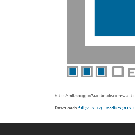
https://mllzaacggox7.i.optimole.com/w:aut
Downloads
:
full (512x512)
|
medium (300x30