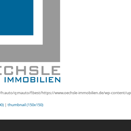
o/h:auto/q:mauto/f:best/https://www.oechsle-immobilien.de/wp-content/u
0)
|
thumbnail (150x150)