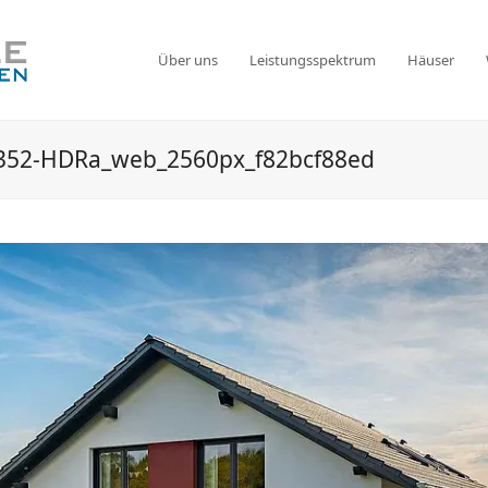
Über uns
Leistungsspektrum
Häuser
352-HDRa_web_2560px_f82bcf88ed