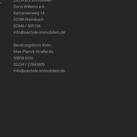
OECHSLE Immobilien
–
Doris Willems e.K.
Kastanienweg 14
52396 Heimbach
02446 / 805156
info@oechsle-immobilien.de
Beratungsbüro Köln:
Max-Planck-Straße 4a
50858 Köln
02234 / 27843805
info@oechsle-immobilien.de