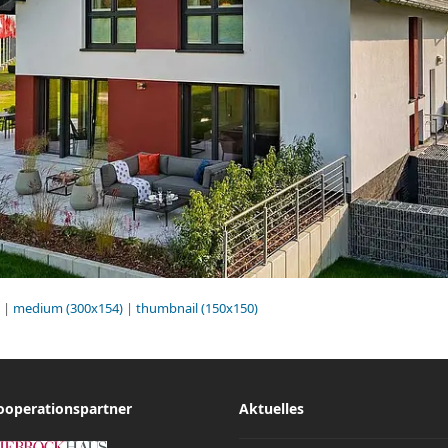
|
medium (300x154)
|
thumbnail (150x150)
ooperationspartner
Aktuelles