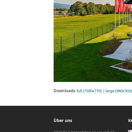
Downloads
:
full (1500x770)
|
large (980x503)
Über uns
K