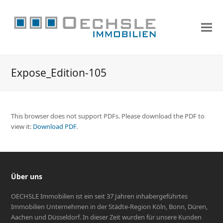
Expose_Edition-105
This browser does not support PDFs. Please download the PDF to
view it:
Download PDF
.
Über uns
OECHSLE Immobilien ist ein seit 37 Jahren inhabergeführtes
Immobilien Unternehmen in der Städte-Region Köln, Bonn, Düren,
Aachen und Düsseldorf. In dieser Zeit wurden für unsere Kunden