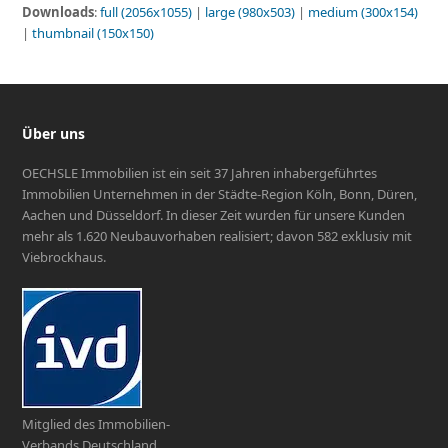
Downloads
:
full (2056x1055)
|
large (980x503)
|
medium (300x154)
|
thumbnail (150x150)
Über uns
OECHSLE Immobilien ist ein seit 37 Jahren inhabergeführtes
Immobilien Unternehmen in der Städte-Region Köln, Bonn, Düren,
Aachen und Düsseldorf. In dieser Zeit wurden für unsere Kunden
mehr als 1.620 Neubauvorhaben realisiert; davon 582 exklusiv mit
Viebrockhaus.
Mitglied des Immobilien-
Verbands Deutschland