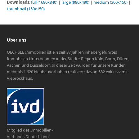
Downloads
:
full (1680x840)
|
large (980x490)
|
medium (300x150)
|
thumbnail (150x150)
Über uns
OECHSLE Immobilien ist ein seit 37 Jahren inhabergeführtes
Immobilien Unternehmen in der Städte-Region Köln, Bonn, Düren,
Aachen und Düsseldorf. In dieser Zeit wurden für unsere Kunden
mehr als 1.620 Neubauvorhaben realisiert; davon 582 exklusiv mit
Viebrockhaus.
Mitglied des Immobilien-
Verbands Deutschland