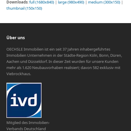
Downloads
:
full (1680x840)
|
large (980x490)
|
medium (300x150)
|
thumbnail (150x150)
Über uns
OECHSLE Immobilien ist ein seit 37 Jahren inhabergeführtes
Immobilien Unternehmen in der Städte-Region Köln, Bonn, Düren,
Aachen und Düsseldorf. In dieser Zeit wurden für unsere Kunden
mehr als 1.620 Neubauvorhaben realisiert; davon 582 exklusiv mit
Viebrockhaus.
Mitglied des Immobilien-
Verbands Deutschland