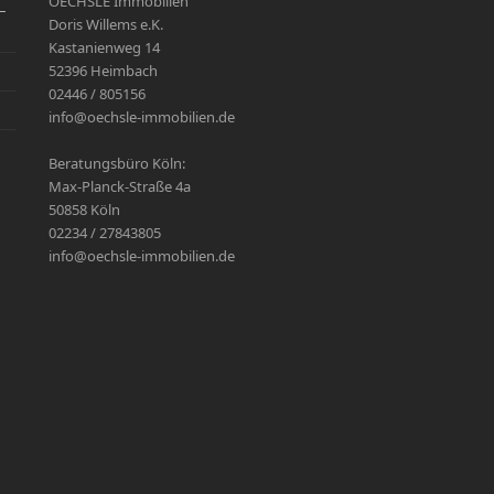
OECHSLE Immobilien
–
Doris Willems e.K.
Kastanienweg 14
52396 Heimbach
02446 / 805156
info@oechsle-immobilien.de
Beratungsbüro Köln:
Max-Planck-Straße 4a
50858 Köln
02234 / 27843805
info@oechsle-immobilien.de