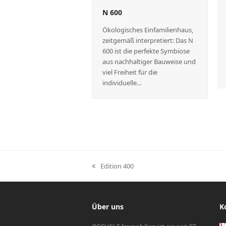
N 600
Ökologisches Einfamilienhaus,
zeitgemäß interpretiert: Das N
600 ist die perfekte Symbiose
aus nachhaltiger Bauweise und
viel Freiheit für die
individuelle…
Edition 400
vorheriger
Beitrag:
Über uns
K