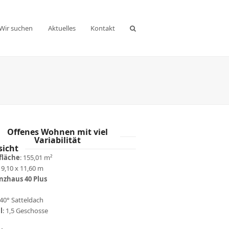
Wir suchen
Aktuelles
Kontakt
Offenes Wohnen mit viel
Variabilität
sicht
läche
: 155,01 m²
: 9,10 x 11,60 m
enzhaus
40 Plus
 40° Satteldach
l
: 1,5 Geschosse