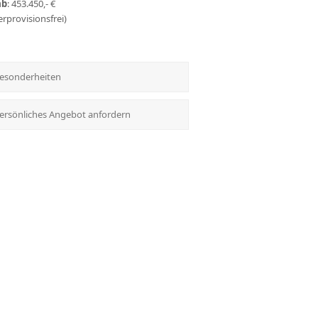
ab
: 453.450,- €
erprovisionsfrei)
esonderheiten
ersönliches Angebot anfordern