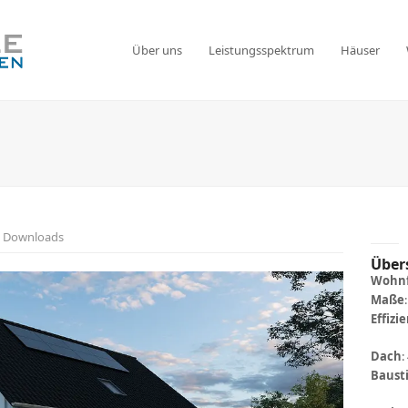
Über uns
Leistungsspektrum
Häuser
Downloads
Über
Wohnf
Maße
Effizi
Dach
:
Bausti