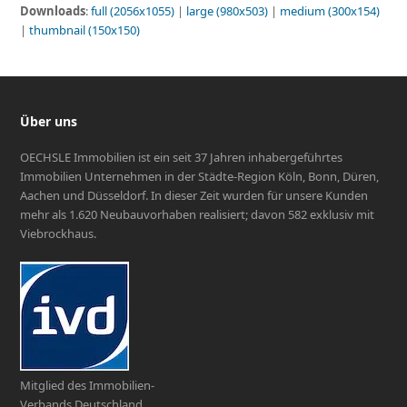
Downloads
:
full (2056x1055)
|
large (980x503)
|
medium (300x154)
|
thumbnail (150x150)
Über uns
OECHSLE Immobilien ist ein seit 37 Jahren inhabergeführtes
Immobilien Unternehmen in der Städte-Region Köln, Bonn, Düren,
Aachen und Düsseldorf. In dieser Zeit wurden für unsere Kunden
mehr als 1.620 Neubauvorhaben realisiert; davon 582 exklusiv mit
Viebrockhaus.
Mitglied des Immobilien-
Verbands Deutschland