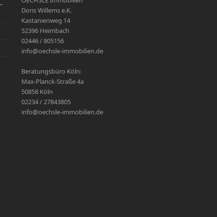
OECHSLE Immobilien
–
Doris Willems e.K.
Kastanienweg 14
52396 Heimbach
02446 / 805156
info@oechsle-immobilien.de
Beratungsbüro Köln:
Max-Planck-Straße 4a
50858 Köln
02234 / 27843805
info@oechsle-immobilien.de