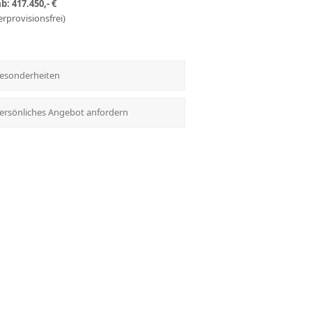
b: 417.450,- €
erprovisionsfrei)
esonderheiten
ersönliches Angebot anfordern