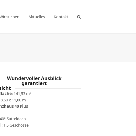
Wir suchen
Aktuelles
Kontakt
Wundervoller Ausblick
garantiert
sicht
läche
: 141,53 m²
: 8,60 x 11,60 m
enzhaus 40 Plus
 40° Satteldach
l
: 1,5 Geschosse