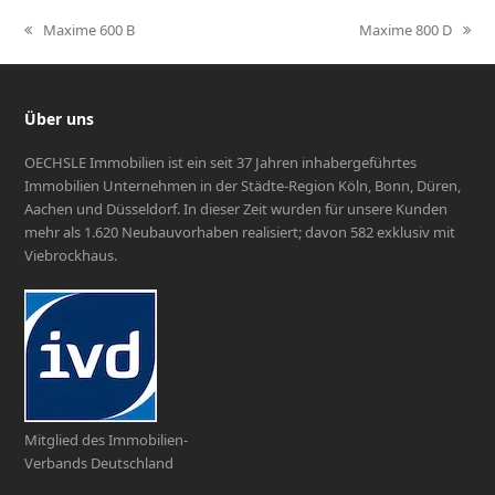
Maxime 600 B
Maxime 800 D
vorheriger
Nächster
Beitrag:
Beitrag:
Über uns
OECHSLE Immobilien ist ein seit 37 Jahren inhabergeführtes
Immobilien Unternehmen in der Städte-Region Köln, Bonn, Düren,
Aachen und Düsseldorf. In dieser Zeit wurden für unsere Kunden
mehr als 1.620 Neubauvorhaben realisiert; davon 582 exklusiv mit
Viebrockhaus.
Mitglied des Immobilien-
Verbands Deutschland