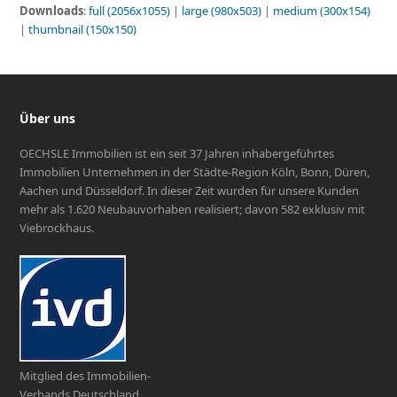
Downloads
:
full (2056x1055)
|
large (980x503)
|
medium (300x154)
|
thumbnail (150x150)
Über uns
OECHSLE Immobilien ist ein seit 37 Jahren inhabergeführtes
Immobilien Unternehmen in der Städte-Region Köln, Bonn, Düren,
Aachen und Düsseldorf. In dieser Zeit wurden für unsere Kunden
mehr als 1.620 Neubauvorhaben realisiert; davon 582 exklusiv mit
Viebrockhaus.
Mitglied des Immobilien-
Verbands Deutschland