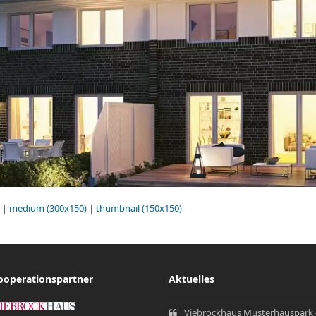
|
medium (300x150)
|
thumbnail (150x150)
ooperationspartner
Aktuelles
Viebrockhaus Musterhauspark 