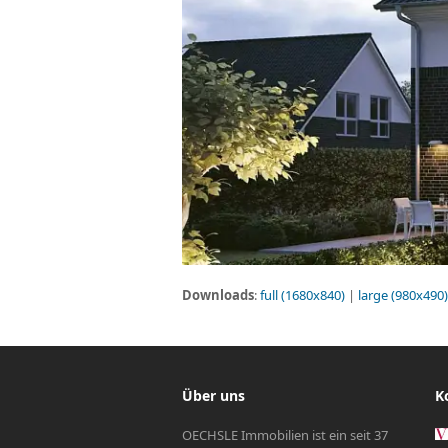
Downloads
:
full (1680x840)
|
large (980x490)
Über uns
K
OECHSLE Immobilien ist ein seit 37