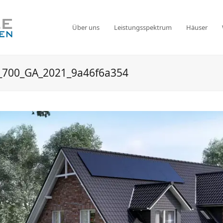
Über uns
Leistungsspektrum
Häuser
n_700_GA_2021_9a46f6a354