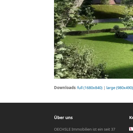
Downloads
:
full (1680x840)
|
large (980x490)
Über uns
K
OECHSLE Immobilien ist ein seit 37