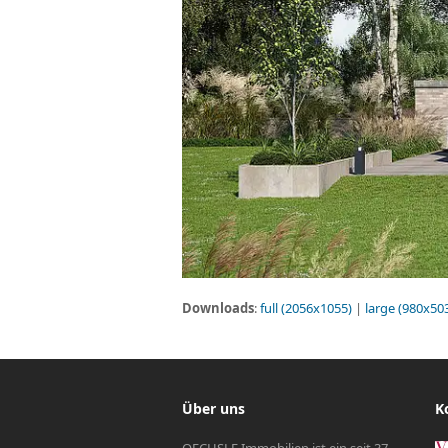
Downloads
:
full (2056x1055)
|
large (980x50
Über uns
K
OECHSLE Immobilien ist ein seit 37