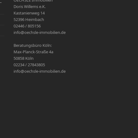
–
Doris Willems e.K.
Kastanienweg 14
52396 Heimbach
02446 / 805156
info@oechsle-immobilien.de
Beratungsbüro Köln:
Max-Planck-Straße 4a
50858 Köln
02234 / 27843805
info@oechsle-immobilien.de