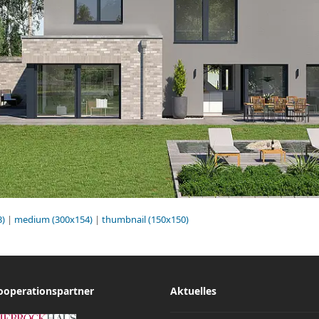
3)
|
medium (300x154)
|
thumbnail (150x150)
ooperationspartner
Aktuelles