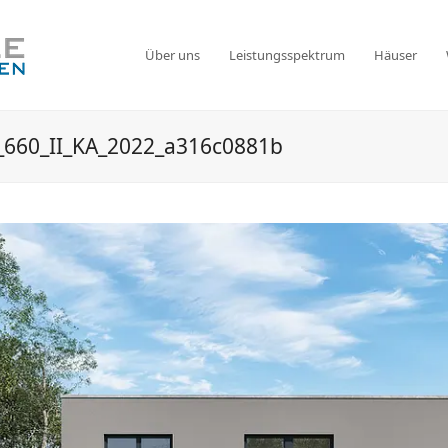
Über uns
Leistungsspektrum
Häuser
_660_II_KA_2022_a316c0881b