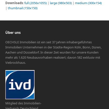
Downloads
:
full (2056x1055)
|
large (980x503)
|
medium (300x154)
|
thumbnail (150x150)
Über uns
OECHSLE Immobilien ist ein seit 37 Jahren inhabergeführtes
Immobilien Unternehmen in der Städte-Region Köln, Bonn, Düren,
Aachen und Düsseldorf. In dieser Zeit wurden für unsere Kunden
mehr als 1.620 Neubauvorhaben realisiert; davon 582 exklusiv mit
Viebrockhaus.
Mitglied des Immobilien-
Verbands Deutschland