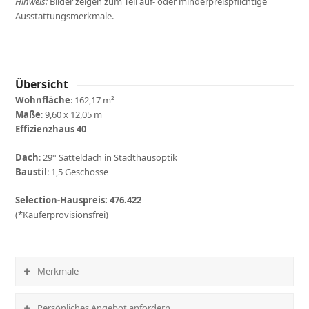
Hinweis:
Bilder zeigen zum Teil auf- oder minderpreispflichtige
Ausstattungsmerkmale.
Übersicht
Wohnfläche
: 162,17 m²
Maße
: 9,60 x 12,05 m
Effizienzhaus 40
Dach
: 29° Satteldach in Stadthausoptik
Baustil
: 1,5 Geschosse
Selection-Hauspreis:
476.422
(*Käuferprovisionsfrei)
Merkmale
Persönliches Angebot anfordern