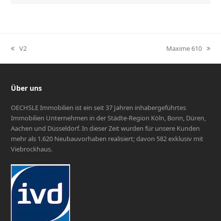
V2
Maxime 610
vorheriger
Nächster
Beitrag:
Beitrag:
Über uns
OECHSLE Immobilien ist ein seit 37 Jahren inhabergeführtes
Immobilien Unternehmen in der Städte-Region Köln, Bonn, Düren,
Aachen und Düsseldorf. In dieser Zeit wurden für unsere Kunden
mehr als 1.620 Neubauvorhaben realisiert; davon 582 exklusiv mit
Viebrockhaus.