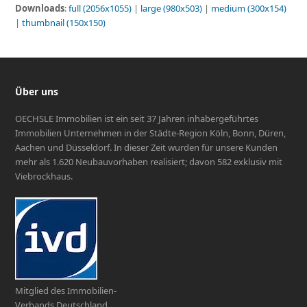
Downloads
:
full (2056x1055)
|
large (980x503)
|
medium (300x154)
|
thumbnail (150x150)
Über uns
OECHSLE Immobilien ist ein seit 37 Jahren inhabergeführtes
Immobilien Unternehmen in der Städte-Region Köln, Bonn, Düren,
Aachen und Düsseldorf. In dieser Zeit wurden für unsere Kunden
mehr als 1.620 Neubauvorhaben realisiert; davon 582 exklusiv mit
Viebrockhaus.
Mitglied des Immobilien-
Verbands Deutschland