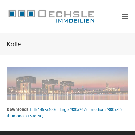
Kölle
Downloads
:
full (1467x400)
|
large (980x267)
|
medium (300x82)
|
thumbnail (150x150)