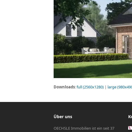
Downloads
:
full (2560x1280)
|
large (980x49
Über uns
K
OECHSLE Immobilien ist ein seit 37