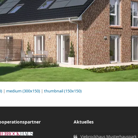
0)
|
medium (300x150)
|
thumbnail (150x150)
ooperationspartner
Aktuelles
Viebrockhaus Musterhauspark 