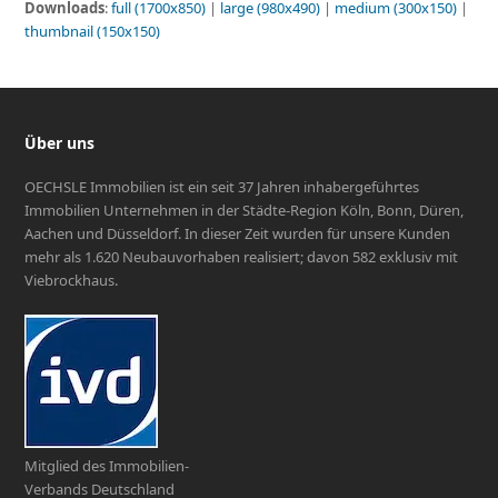
Downloads
:
full (1700x850)
|
large (980x490)
|
medium (300x150)
|
thumbnail (150x150)
Über uns
OECHSLE Immobilien ist ein seit 37 Jahren inhabergeführtes
Immobilien Unternehmen in der Städte-Region Köln, Bonn, Düren,
Aachen und Düsseldorf. In dieser Zeit wurden für unsere Kunden
mehr als 1.620 Neubauvorhaben realisiert; davon 582 exklusiv mit
Viebrockhaus.
Mitglied des Immobilien-
Verbands Deutschland