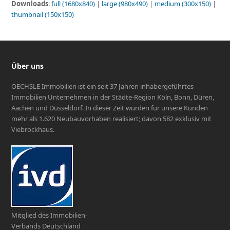
Downloads
:
full (1680x840)
|
large (980x490)
|
medium (300x150)
|
thumbnail (150x150)
Über uns
OECHSLE Immobilien ist ein seit 37 Jahren inhabergeführtes
Immobilien Unternehmen in der Städte-Region Köln, Bonn, Düren,
Aachen und Düsseldorf. In dieser Zeit wurden für unsere Kunden
mehr als 1.620 Neubauvorhaben realisiert; davon 582 exklusiv mit
Viebrockhaus.
Mitglied des Immobilien-
Verbands Deutschland